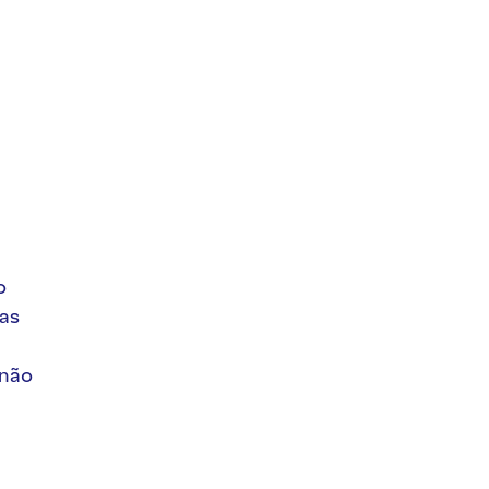
o
 as
 não