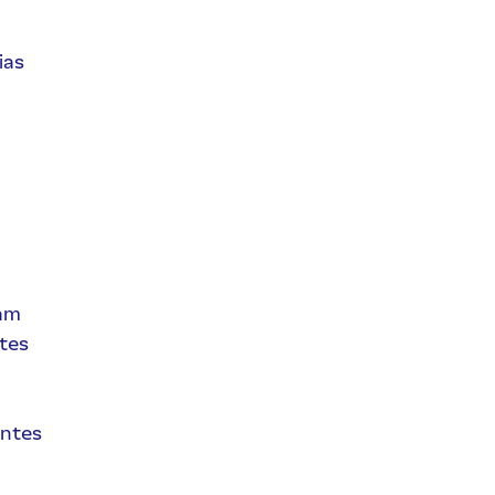
ias
dam
tes
antes