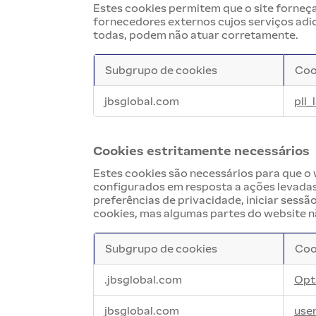
Estes cookies permitem que o site forneç
fornecedores externos cujos serviços adi
todas, podem não atuar corretamente.
Subgrupo de cookies
Coo
Cookies
jbsglobal.com
pll
de
funcionalidade
Cookies estritamente necessários
Estes cookies são necessários para que o
configurados em resposta a ações levadas 
preferências de privacidade, iniciar sess
cookies, mas algumas partes do website n
Subgrupo de cookies
Coo
Cookies
.jbsglobal.com
Opt
estritamente
necessários
jbsglobal.com
use