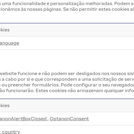
a uma funcionalidade e personalização melhoradas. Podem s
cionámos às nossas páginas. Se não permitir estes cookies 
kies
_language
 website funcione e não podem ser desligados nos nossos si
a cabo por si e que correspondem a uma solicitação de servi
ão ou preencher formulários. Pode configurar o seu navegador
ão funcionarão. Estes cookies não armazenam qualquer info
kies
anonAlertBoxClosed
,
OptanonConsent
r_country