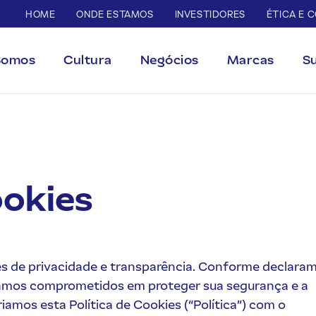
HOME
ONDE ESTAMOS
INVESTIDORES
ÉTICA E 
Somos
Cultura
Negócios
Marcas
Su
ookies
es de privacidade e transparência. Conforme declara
stamos comprometidos em proteger sua segurança e a
riamos esta Política de Cookies (“Política”) com o