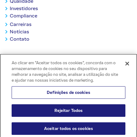
Qualidade
Investidores
Compliance
Carreiras
Notícias
Contato
VOLTAR AO TOPO
Ao clicar em "Aceitar todos os cookies", concorda com o
armazenamento de cookies no seu dispositivo para
melhorar a navegação no site, analisar a utilização do site
e ajudar nas nossas iniciativas de marketing.
Definições de cookies
Todos os direitos reservados ©
Rejeitar Todos
2026 | JBS -
Criação
POLÍTICA DE PRIVACIDADE
Aceitar todos os cookies
POLÍTICA DE COOKIES